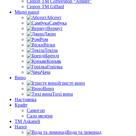
Сироп TM Coffeeshop “Amster”
Сироп TM Giffard
Міцні напої
Абсент
Самбука
Вермут
Джин
Ром
Віски
Текіла
Бренді
Коньяк
Горілка
Чача
Вино
Ігристе вино
Вино
Тихі вина
Настоянка
Крафт
Самогон
Сало мелене
ТМ Askaneli
Напої
Вода та лимонад