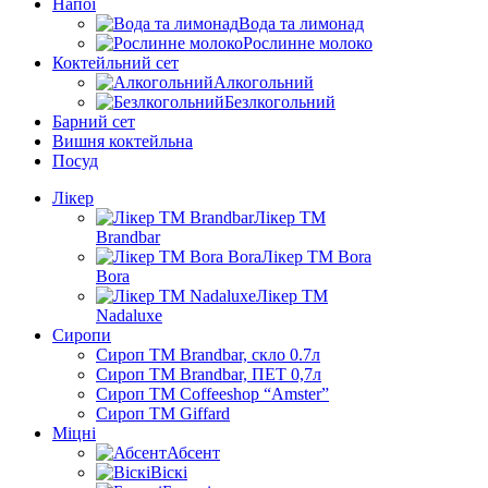
Напої
Вода та лимонад
Рослинне молоко
Коктейльний сет
Алкогольний
Безлкогольний
Барний сет
Вишня коктейльна
Посуд
Лікер
Лікер ТМ
Brandbar
Лікер ТМ Bora
Bora
Лікер ТМ
Nadaluxe
Сиропи
Сироп TM Brandbar, скло 0.7л
Сироп TM Brandbar, ПЕТ 0,7л
Сироп TM Coffeeshop “Amster”
Сироп TM Giffard
Міцні
Абсент
Віскі