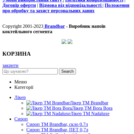
Договір оферти
|
Відмова від відповідальності
|
Положення
про обробку та захист персональних даних
Copyright 2001-2023
Brandbar
- Виробник напоїв
коктейльного сегмента
КОРЗИНА
закрити
Search
Меню
Категорії
Лікер
Лікер ТМ Brandbar
Лікер ТМ Bora Bora
Лікер ТМ Nadaluxe
Сироп
Сироп TM Brandbar, скло 0.7л
Сироп TM Brandbar, ПЕТ 0,7л