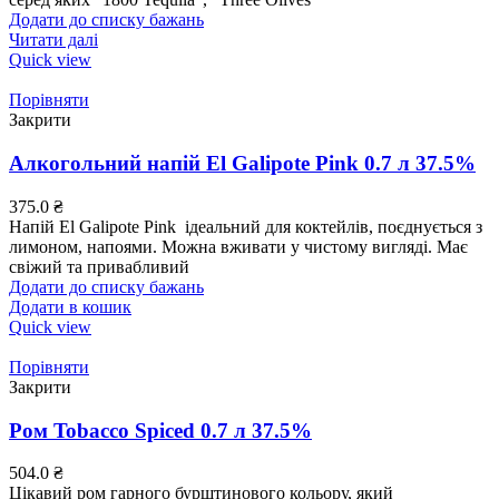
Додати до списку бажань
Читати далі
Quick view
Порівняти
Закрити
Алкогольний напій El Galipote Pink 0.7 л 37.5%
375.0
₴
Напій El Galipote Pink ідеальний для коктейлів, поєднується з
лимоном, напоями. Можна вживати у чистому вигляді. Має
свіжий та привабливий
Додати до списку бажань
Додати в кошик
Quick view
Порівняти
Закрити
Ром Tobacco Spiced 0.7 л 37.5%
504.0
₴
Цікавий ром гарного бурштинового кольору, який