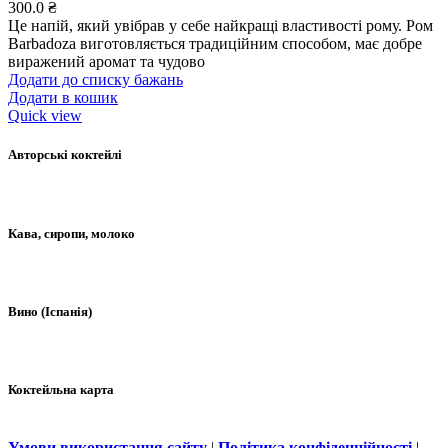
300.0
₴
Це напій, який увібрав у себе найкращі властивості рому. Ром
Barbadoza виготовляється традиційним способом, має добре
виражений аромат та чудово
Додати до списку бажань
Додати в кошик
Quick view
Авторські коктейлі
Кава, сиропи, молоко
Вино (Іспанія)
Коктейльна карта
Умови використання сайту
|
Політика конфіденційності
|