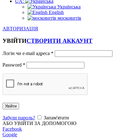
UA:
Українська
English
московитів
АВТОРИЗАЦІЯ
УВІЙТИ
СТВОРИТИ АККАУНТ
Логін чи e-mail адреса
*
Password
*
Увійти
Забули пароль?
Запам'ятати
АБО УВІЙТИ ЗА ДОПОМОГОЮ
Facebook
Google