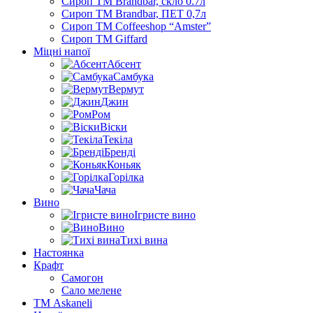
Сироп TM Brandbar, скло 0.7л
Сироп TM Brandbar, ПЕТ 0,7л
Сироп TM Coffeeshop “Amster”
Сироп TM Giffard
Міцні напої
Абсент
Самбука
Вермут
Джин
Ром
Віски
Текіла
Бренді
Коньяк
Горілка
Чача
Вино
Ігристе вино
Вино
Тихі вина
Настоянка
Крафт
Самогон
Сало мелене
ТМ Askaneli