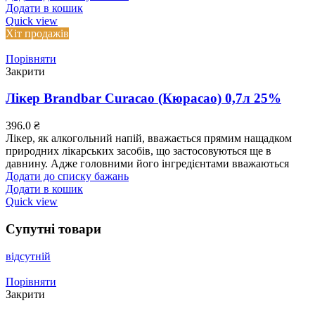
Додати в кошик
Quick view
Хіт продажів
Порівняти
Закрити
Лікер Brandbar Curacao (Кюрасао) 0,7л 25%
396.0
₴
Лікер, як алкогольний напій, вважається прямим нащадком
природних лікарських засобів, що застосовуються ще в
давнину. Адже головними його інгредієнтами вважаються
Додати до списку бажань
Додати в кошик
Quick view
Супутні товари
відсутній
Порівняти
Закрити