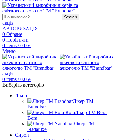
Search
акція
АВТОРИЗАЦІЯ
0
Обране
0
Порівняти
0
items
/
0.0
₴
Меню
акція
0
items
/
0.0
₴
Виберіть категорію
Лікер
Лікер ТМ
Brandbar
Лікер ТМ Bora
Bora
Лікер ТМ
Nadaluxe
Сироп