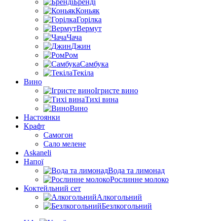
Бренді
Коньяк
Горілка
Вермут
Чача
Джин
Ром
Самбука
Текіла
Вино
Ігристе вино
Тихі вина
Вино
Настоянки
Крафт
Самогон
Сало мелене
Askaneli
Напої
Вода та лимонад
Рослинне молоко
Коктейльний сет
Алкогольний
Безлкогольний