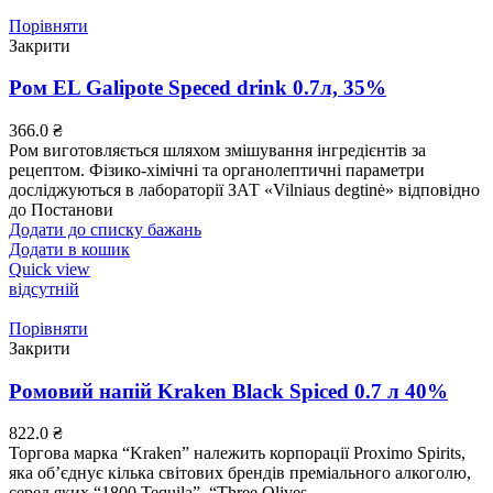
Порівняти
Закрити
Ром EL Galipote Speced drink 0.7л, 35%
366.0
₴
Ром виготовляється шляхом змішування інгредієнтів за
рецептом. Фізико-хімічні та органолептичні параметри
досліджуються в лабораторії ЗАТ «Vilniaus degtinė» відповідно
до Постанови
Додати до списку бажань
Додати в кошик
Quick view
відсутній
Порівняти
Закрити
Ромовий напій Kraken Black Spiced 0.7 л 40%
822.0
₴
Торгова марка “Kraken” належить корпорації Proximo Spirits,
яка об’єднує кілька світових брендів преміального алкоголю,
серед яких “1800 Tequila”, “Three Olives