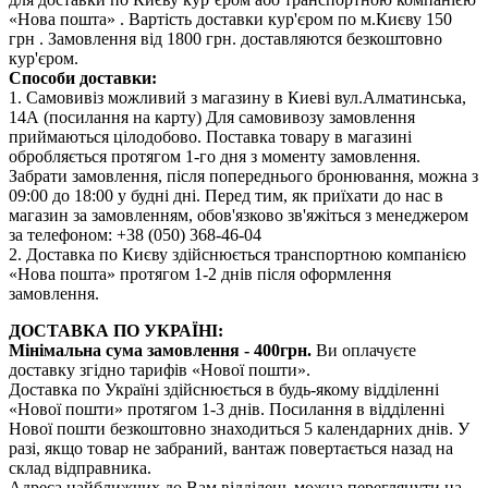
«Нова пошта» . Вартість доставки кур'єром по м.Києву 150
грн . Замовлення від 1800 грн. доставляются безкоштовно
кур'єром.
Способи доставки:
1. Самовивіз можливий з магазину в Киеві вул.Алматинська,
14А (посилання на карту) Для самовивозу замовлення
приймаються цілодобово. Поставка товару в магазині
обробляється протягом 1-го дня з моменту замовлення.
Забрати замовлення, після попереднього бронювання, можна з
09:00 до 18:00 у будні дні. Перед тим, як приїхати до нас в
магазин за замовленням, обов'язково зв'яжіться з менеджером
за телефоном: +38 (050) 368-46-04
2. Доставка по Києву здійснюється транспортною компанією
«Нова пошта» протягом 1-2 днів після оформлення
замовлення.
ДОСТАВКА ПО УКРАЇНІ:
Мінімальна сума замовлення - 400грн.
Ви оплачуєте
доставку згідно тарифів «Нової пошти».
Доставка по Україні здійснюється в будь-якому відділенні
«Нової пошти» протягом 1-3 днів. Посилання в відділенні
Нової пошти безкоштовно знаходиться 5 календарних днів. У
разі, якщо товар не забраний, вантаж повертається назад на
склад відправника.
Адреса найближчих до Вам відділень можна переглянути на