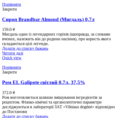
Порівняти
Закрити
Сироп Brandbar Almond (Мигдаль) 0,7л
159.0
₴
Мигдаль один із легендарних горіхів (щоправда, за словами
вчених, належить він до родини насіння), про користь якого
складаються цілі легенди.
Додати до списку бажань
Читати далі
Quick view
Порівняти
Закрити
Ром EL Galipote світлий 0.7л, 37,5%
372.0
₴
Ром виготовляється шляхом змішування інгредієнтів за
рецептом. Фізико-хімічні та органолептичні параметри
досліджуються в лабораторії ЗАТ «Vilniaus degtinė» відповідно
до Постанови
Додати до списку бажань