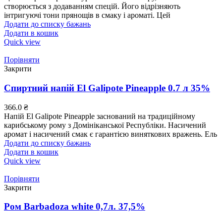
створюється з додаванням спецій. Його відрізняють
інтригуючі тони прянощів в смаку і ароматі. Цей
Додати до списку бажань
Додати в кошик
Quick view
Порівняти
Закрити
Спиртний напій El Galipote Pineapple 0.7 л 35%
366.0
₴
Напій El Galipote Pineapple заснований на традиційному
карибському рому з Домініканської Республіки. Насичений
аромат і насичений смак є гарантією виняткових вражень. Ель
Додати до списку бажань
Додати в кошик
Quick view
Порівняти
Закрити
Ром Barbadoza white 0,7л. 37,5%