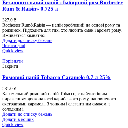
Безалкогольний напій «Імбирний ром Rochester
Rum & Raisin» 0.725 л
327.0
₴
Rochester Rum&Raisin — напій зроблений на основі рому та
родзинок. Підходить для тих, хто любить смак і аромат рому.
Вживається кімнатної
Додати до списку бажань
Читати далі
Quick view
Порівняти
Закрити
Ромовий напій Tobacco Caramelo 0.7 л 25%
531.0
₴
Карамельний ромовий напій Tobacco, є найчистішим
вираженням досконалості карибського рому, наповненого
екстрактами карамелі. З тонким і елегантним смаком, з
солодким і
Додати до списку бажань
Додати в кошик
Quick view