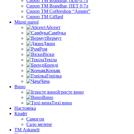
Сироп TM Brandbar, скло 0.7л
Сироп TM Brandbar, ПЕТ 0,7л
Сироп TM Coffeeshop “Amster”
Сироп TM Giffard
Міцні напої
Абсент
Самбука
Вермут
Джин
Ром
Віски
Текіла
Бренді
Коньяк
Горілка
Чача
Вино
Ігристе вино
Вино
Тихі вина
Настоянка
Крафт
Самогон
Сало мелене
ТМ Askaneli