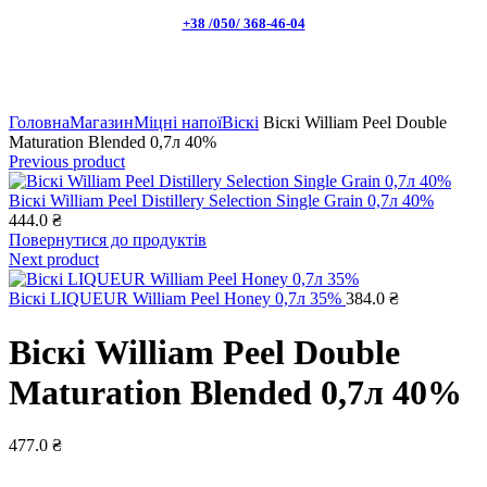
+38 /050/ 368-46-04
Натисніть, щоб збільшити
Головна
Магазин
Міцні напої
Віскі
Віскі William Peel Double
Maturation Blended 0,7л 40%
Previous product
Віскі William Peel Distillery Selection Single Grain 0,7л 40%
444.0
₴
Повернутися до продуктів
Next product
Віскі LIQUEUR William Peel Honey 0,7л 35%
384.0
₴
Віскі William Peel Double
Maturation Blended 0,7л 40%
477.0
₴