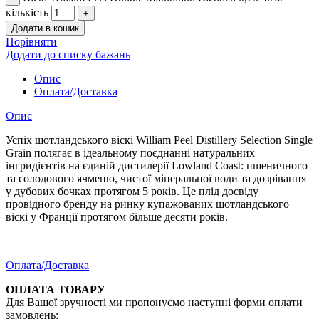
кількість
Додати в кошик
Порівняти
Додати до списку бажань
Опис
Оплата/Доставка
Опис
Успіх шотландського віскі William Peel Distillery Selection Single
Grain полягає в ідеальному поєднанні натуральних
інгридієнтів на єдиній дистилерії Lowland Coast: пшеничного
та солодового ячменю, чистої мінеральної води та дозрівання
у дубових бочках протягом 5 років. Це плід досвіду
провідного бренду на ринку купажованих шотландського
віскі у Франції протягом більше десяти років.
Оплата/Доставка
ОПЛАТА ТОВАРУ
Для Вашої зручності ми пропонуємо наступні форми оплати
замовлень: