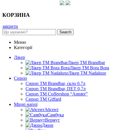
КОРЗИНА
закрити
Search
Меню
Категорії
Лікер
Лікер ТМ Brandbar
Лікер ТМ Bora Bora
Лікер ТМ Nadaluxe
Сироп
Сироп TM Brandbar, скло 0.7л
Сироп TM Brandbar, ПЕТ 0,7л
Сироп TM Coffeeshop “Amster”
Сироп TM Giffard
Міцні напої
Абсент
Самбука
Вермут
Джин