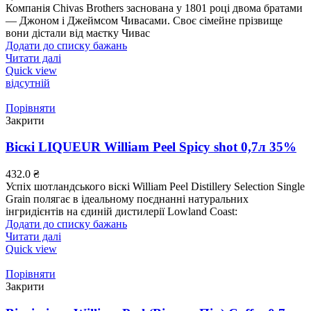
Компанія Chivas Brothers заснована у 1801 році двома братами
— Джоном і Джеймсом Чивасами. Своє сімейне прізвище
вони дістали від маєтку Чивас
Додати до списку бажань
Читати далі
Quick view
відсутній
Порівняти
Закрити
Віскі LIQUEUR William Peel Spicy shot 0,7л 35%
432.0
₴
Успіх шотландського віскі William Peel Distillery Selection Single
Grain полягає в ідеальному поєднанні натуральних
інгридієнтів на єдиній дистилерії Lowland Coast:
Додати до списку бажань
Читати далі
Quick view
Порівняти
Закрити