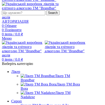
Search
акція
АВТОРИЗАЦІЯ
0
Обране
0
Порівняти
0
items
/
0.0
₴
Меню
акція
0
items
/
0.0
₴
Виберіть категорію
Лікер
Лікер ТМ
Brandbar
Лікер ТМ Bora
Bora
Лікер ТМ
Nadaluxe
Сироп