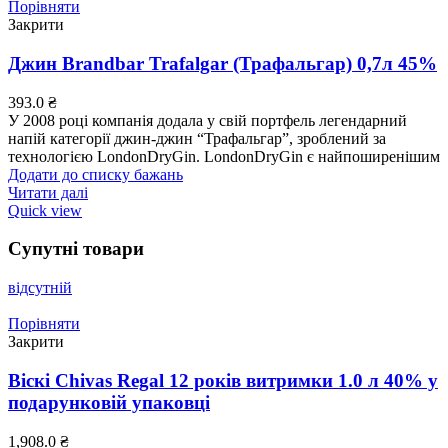
Порівняти
Закрити
Джин Brandbar Trafalgar (Трафальгар) 0,7л 45%
393.0
₴
У 2008 році компанія додала у свій портфель легендарний
напій категорії джин-джин “Трафальгар”, зроблений за
технологією LondonDryGin. LondonDryGin є найпоширенішим
Додати до списку бажань
Читати далі
Quick view
Супутні товари
відсутній
Порівняти
Закрити
Віскі Chivas Regal 12 років витримки 1.0 л 40% у
подарунковій упаковці
1,908.0
₴