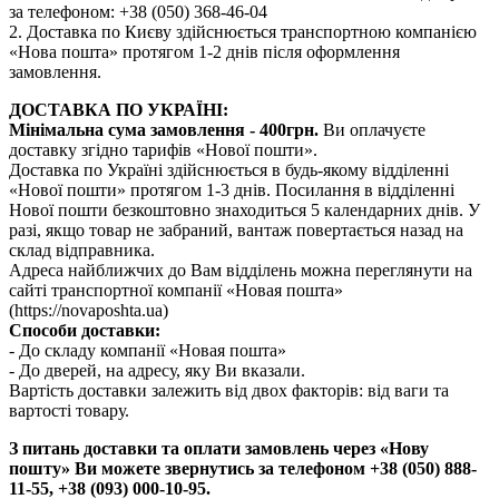
за телефоном: +38 (050) 368-46-04
2. Доставка по Києву здійснюється транспортною компанією
«Нова пошта» протягом 1-2 днів після оформлення
замовлення.
ДОСТАВКА ПО УКРАЇНІ:
Мінімальна сума замовлення - 400грн.
Ви оплачуєте
доставку згідно тарифів «Нової пошти».
Доставка по Україні здійснюється в будь-якому відділенні
«Нової пошти» протягом 1-3 днів. Посилання в відділенні
Нової пошти безкоштовно знаходиться 5 календарних днів. У
разі, якщо товар не забраний, вантаж повертається назад на
склад відправника.
Адреса найближчих до Вам відділень можна переглянути на
сайті транспортної компанії «Новая пошта»
(https://novaposhta.ua)
Способи доставки:
- До складу компанії «Новая пошта»
- До дверей, на адресу, яку Ви вказали.
Вартість доставки залежить від двох факторів: від ваги та
вартості товару.
З питань доставки та оплати замовлень через «Нову
пошту» Ви можете звернутись за телефоном +38 (050) 888-
11-55, +38 (093) 000-10-95.