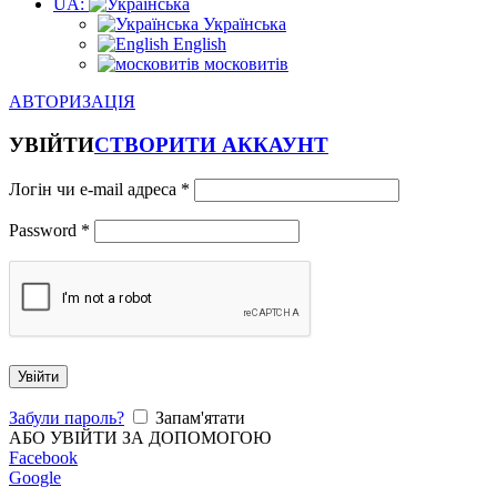
UA:
Українська
English
московитів
АВТОРИЗАЦІЯ
УВІЙТИ
СТВОРИТИ АККАУНТ
Логін чи e-mail адреса
*
Password
*
Увійти
Забули пароль?
Запам'ятати
АБО УВІЙТИ ЗА ДОПОМОГОЮ
Facebook
Google