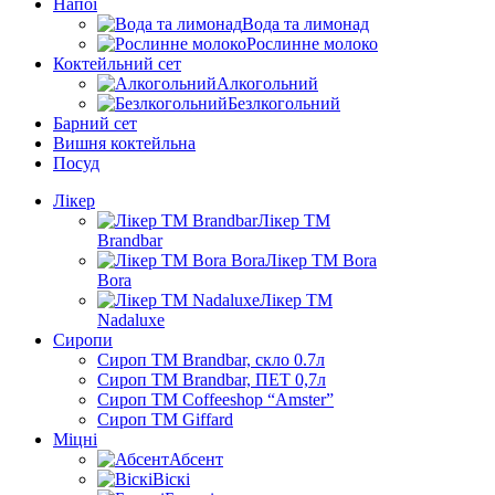
Напої
Вода та лимонад
Рослинне молоко
Коктейльний сет
Алкогольний
Безлкогольний
Барний сет
Вишня коктейльна
Посуд
Лікер
Лікер ТМ
Brandbar
Лікер ТМ Bora
Bora
Лікер ТМ
Nadaluxe
Сиропи
Сироп TM Brandbar, скло 0.7л
Сироп TM Brandbar, ПЕТ 0,7л
Сироп TM Coffeeshop “Amster”
Сироп TM Giffard
Міцні
Абсент
Віскі