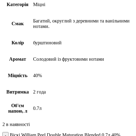
Категорія
Міцні
Багатий, округлий з деревними та ванільними
Смак
нотами.
Колір
бурштиновий
Аромат
Солодовий із фруктовими нотами
Міцність
40%
Витримка
2 года
Об'єм
0.7л
напою, л
2 в наявності
Віскі William Peel Double Maturation Blended 0,7л 40%