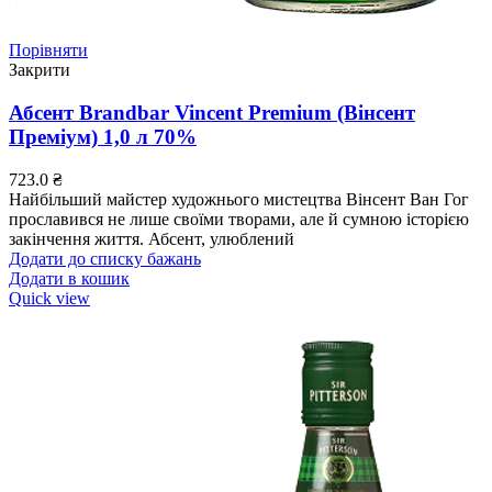
Порівняти
Закрити
Абсент Brandbar Vincent Premium (Вінсент
Преміум) 1,0 л 70%
723.0
₴
Найбільший майстер художнього мистецтва Вінсент Ван Гог
прославився не лише своїми творами, але й сумною історією
закінчення життя. Абсент, улюблений
Додати до списку бажань
Додати в кошик
Quick view