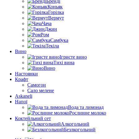
Бренді
Коньяк
Горілка
Вермут
Чача
Джин
Ром
Самбука
Текіла
Вино
Ігристе вино
Тихі вина
Вино
Настоянки
Крафт
Самогон
Сало мелене
Askaneli
Напої
Вода та лимонад
Рослинне молоко
Коктейльний сет
Алкогольний
Безлкогольний