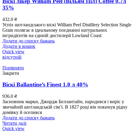
Віскі лікер William Peel (Вільям Піл) Coffee 0,7л
35%
432.0
₴
Успіх шотландського віскі William Peel Distillery Selection Single
Grain полягає в ідеальному поєднанні натуральних
інгридієнтів на єдиній дистилерії Lowland Coast:
Додати до списку бажань
Додати в кошик
Quick view
відсутній
Порівняти
Закрити
Віскі Ballantine’s Finest 1.0 л 40%
936.0
₴
Засновник марки, Джордж Беллантайн, народився і виріс у
звичайній шотландській сім’ї. В 1827 році він покинув рідну
домівку й оселився
Додати до списку бажань
Читати далі
Quick view