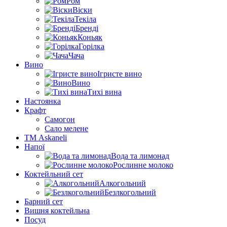
Ром
Віски
Текіла
Бренді
Коньяк
Горілка
Чача
Вино
Ігристе вино
Вино
Тихі вина
Настоянка
Крафт
Самогон
Сало мелене
ТМ Askaneli
Напої
Вода та лимонад
Рослинне молоко
Коктейльний сет
Алкогольний
Безлкогольний
Барний сет
Вишня коктейльна
Посуд