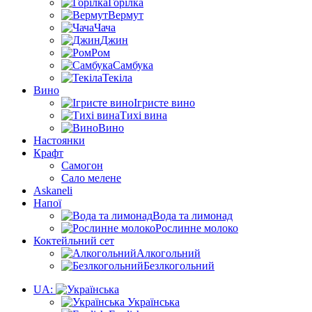
Горілка
Вермут
Чача
Джин
Ром
Самбука
Текіла
Вино
Ігристе вино
Тихі вина
Вино
Настоянки
Крафт
Самогон
Сало мелене
Askaneli
Напої
Вода та лимонад
Рослинне молоко
Коктейльний сет
Алкогольний
Безлкогольний
UA:
Українська