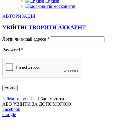
English
московитів
АВТОРИЗАЦІЯ
УВІЙТИ
СТВОРИТИ АККАУНТ
Логін чи e-mail адреса
*
Password
*
Увійти
Забули пароль?
Запам'ятати
АБО УВІЙТИ ЗА ДОПОМОГОЮ
Facebook
Google