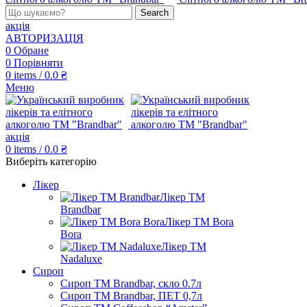
Search
акція
АВТОРИЗАЦІЯ
0
Обране
0
Порівняти
0
items
/
0.0
₴
Меню
акція
0
items
/
0.0
₴
Виберіть категорію
Лікер
Лікер ТМ
Brandbar
Лікер ТМ Bora
Bora
Лікер ТМ
Nadaluxe
Сироп
Сироп TM Brandbar, скло 0.7л
Сироп TM Brandbar, ПЕТ 0,7л