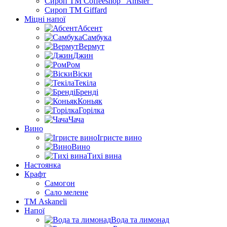
Сироп TM Coffeeshop “Amster”
Сироп TM Giffard
Міцні напої
Абсент
Самбука
Вермут
Джин
Ром
Віски
Текіла
Бренді
Коньяк
Горілка
Чача
Вино
Ігристе вино
Вино
Тихі вина
Настоянка
Крафт
Самогон
Сало мелене
ТМ Askaneli
Напої
Вода та лимонад