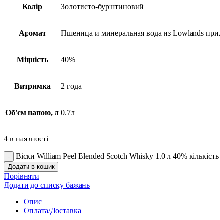
Колір
Золотисто-бурштиновий
Аромат
Пшеница и минеральная вода из Lowlands при
Міцність
40%
Витримка
2 года
Об'єм напою, л
0.7л
4 в наявності
Віски William Peel Blended Scotch Whisky 1.0 л 40% кількість
Додати в кошик
Порівняти
Додати до списку бажань
Опис
Оплата/Доставка