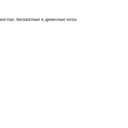
янистые, бисквитные и древесные ноты