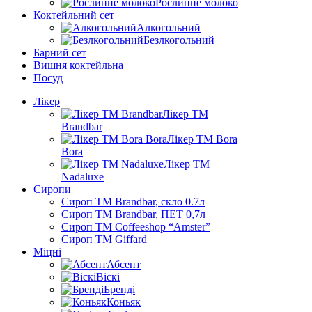
Рослинне молоко
Коктейльний сет
Алкогольний
Безлкогольний
Барний сет
Вишня коктейльна
Посуд
Лікер
Лікер ТМ
Brandbar
Лікер ТМ Bora
Bora
Лікер ТМ
Nadaluxe
Сиропи
Сироп TM Brandbar, скло 0.7л
Сироп TM Brandbar, ПЕТ 0,7л
Сироп TM Coffeeshop “Amster”
Сироп TM Giffard
Міцні
Абсент
Віскі
Бренді
Коньяк