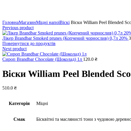
Натисніть, щоб збільшити
Головна
Магазин
Міцні напої
Віскі
Віски William Peel Blended Sc
Previous product
Лікер Brandbar Smoked prunes (Копчений чорнослив) 0,7л 20%
3
Повернутися до продуктів
Next product
Сироп Brandbar Chocolate (Шоколад) 1л
120.0
₴
Віски William Peel Blended Sc
510.0
₴
Категорія
Міцні
Смак
Бісквітні та маслянисті тони з чудовою дерев