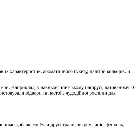
вих характеристик, ароматичного букету, палітри кольорів. Її
 ери. Наприклад, у давньоєгипетському папірусі, датованому 16
ристовували відвари та настої з чудодійної рослини для
исними добавками були другі трави, зокрема аніс, фенхель,