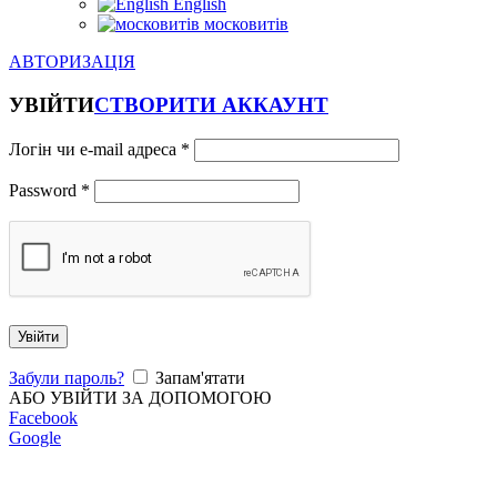
English
московитів
АВТОРИЗАЦІЯ
УВІЙТИ
СТВОРИТИ АККАУНТ
Логін чи e-mail адреса
*
Password
*
Увійти
Забули пароль?
Запам'ятати
АБО УВІЙТИ ЗА ДОПОМОГОЮ
Facebook
Google