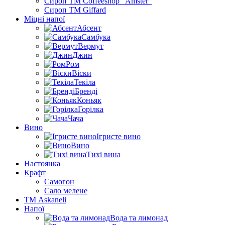
Сироп TM Coffeeshop “Amster”
Сироп TM Giffard
Міцні напої
Абсент
Самбука
Вермут
Джин
Ром
Віски
Текіла
Бренді
Коньяк
Горілка
Чача
Вино
Ігристе вино
Вино
Тихі вина
Настоянка
Крафт
Самогон
Сало мелене
ТМ Askaneli
Напої
Вода та лимонад