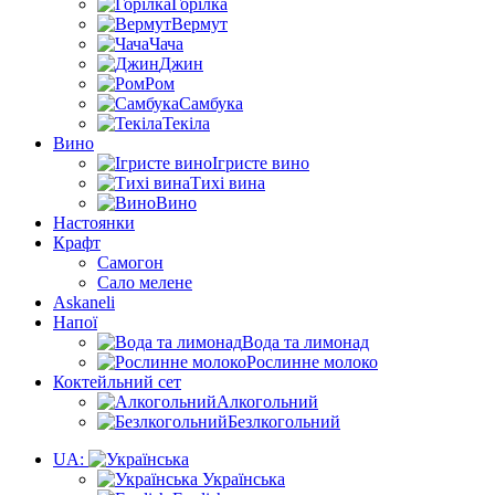
Горілка
Вермут
Чача
Джин
Ром
Самбука
Текіла
Вино
Ігристе вино
Тихі вина
Вино
Настоянки
Крафт
Самогон
Сало мелене
Askaneli
Напої
Вода та лимонад
Рослинне молоко
Коктейльний сет
Алкогольний
Безлкогольний
UA:
Українська