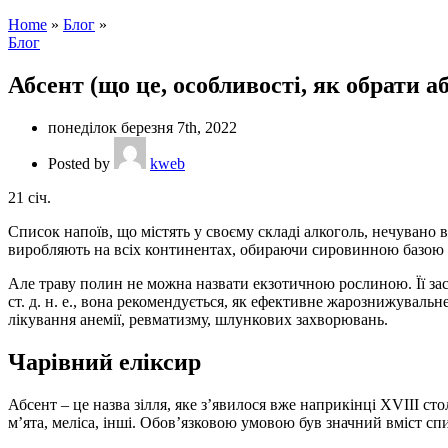
Home
»
Блог
»
Блог
Абсент (що це, особливості, як обрати а
понеділок березня 7th, 2022
Posted by
kweb
21
січ.
Список напоїв, що містять у своєму складі алкоголь, нечувано 
виробляють на всіх континентах, обираючи сировинною базою зо
Але траву полин не можна назвати екзотичною рослиною. Її зас
ст. д. н. е., вона рекомендується, як ефективне жарознижувальне
лікування анемії, ревматизму, шлункових захворювань.
Чарівний еліксир
Абсент – це назва зілля, яке з’явилося вже наприкінці XVIII ст
м’ята, меліса, інші. Обов’язковою умовою був значний вміст спи