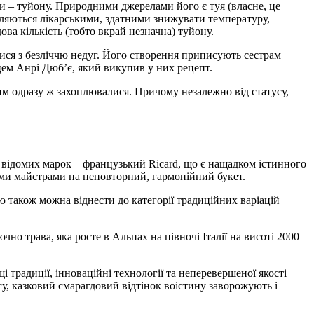
ини – туйону. Природними джерелами його є туя (власне, це
являються лікарськими, здатними знижувати температуру,
ва кількість (тобто вкрай незначна) туйону.
тися з безліччю недуг. Його створення приписують сестрам
цем Анрі Дюб’є, який викупив у них рецепт.
ним одразу ж захоплювалися. Причому незалежно від статусу,
д відомих марок – французький Ricard, що є нащадком істинного
ми майстрами на неповторний, гармонійний букет.
 також можна віднести до категорії традиційних варіацій
но трава, яка росте в Альпах на півночі Італії на висоті 2000
і традиції, інноваційні технології та неперевершеної якості
су, казковий смарагдовий відтінок воістину заворожують і