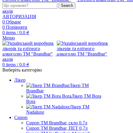
Search
акція
АВТОРИЗАЦІЯ
0
Обране
0
Порівняти
0
items
/
0.0
₴
Меню
акція
0
items
/
0.0
₴
Виберіть категорію
Лікер
Лікер ТМ
Brandbar
Лікер ТМ Bora
Bora
Лікер ТМ
Nadaluxe
Сироп
Сироп TM Brandbar, скло 0.7л
Сироп TM Brandbar, ПЕТ 0,7л