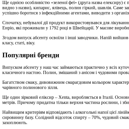
Ще однією особливістю «зеленої феї» (друга назва елексиру) є п
видно з назви), кипарис, ялівець, полин гіркий, шавлія. Саме 
успішно боротися з інфекційними агентами, виводити з організм
Спочатку, небувалої дії продукт використовувався для лікуван
Енріо, які проживали у 1792 році в Швейцарії. У масове виро
Згодом випуск абсенту освоїли і інші заводчики. Напій вийшов 
класу, статі, віку.
Популярні бренди
Випуском абсенту у наш час займаються практично у всіх куточ
класичного настою. Полин, змішаний з анісом і чудовими про
Багатством смаку, дивовижним смарагдовим кольором характериз
чарівного полинового зілля.
Ще один зірковий еліксир – Xenta, виробляється в Італії. Осно
метрів. Причому придатна тільки верхня частина рослини, і збир
Найвищим критеріям відповідають і алкогольні напої цієї ліній
сировинну базу. Солідний відсоток спирту – 70%, чудовий смако
захоплюють.