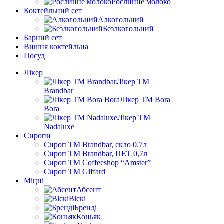
Рослинне молоко
Коктейльний сет
Алкогольний
Безлкогольний
Барний сет
Вишня коктейльна
Посуд
Лікер
Лікер ТМ
Brandbar
Лікер ТМ Bora
Bora
Лікер ТМ
Nadaluxe
Сиропи
Сироп TM Brandbar, скло 0.7л
Сироп TM Brandbar, ПЕТ 0,7л
Сироп TM Coffeeshop “Amster”
Сироп TM Giffard
Міцні
Абсент
Віскі
Бренді
Коньяк