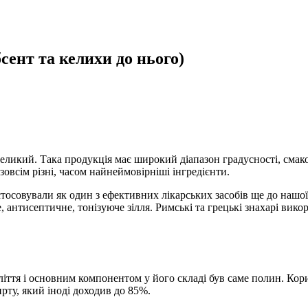
бсент та келихи до нього)
великий. Така продукція має широкий діапазон градусності, смако
всім різні, часом найнеймовірніші інгредієнти.
тосовували як один з ефективних лікарських засобів ще до нашої
, антисептичне, тонізуюче зілля. Римські та грецькі знахарі вико
оліття і основним компонентом у його складі був саме полин. Кор
рту, який іноді доходив до 85%.