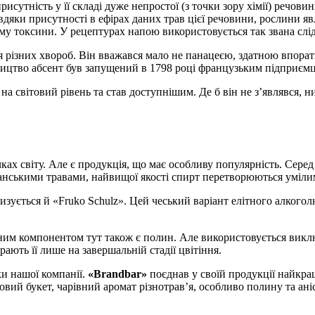
рисутність у її складі дуже непростої (з точки зору хімії) речов
завдяки присутності в ефірах даних трав цієї речовини, рослини 
у токсини. У рецептурах напою використовується так звана слідо
ня різних хвороб. Він вважався мало не панацеєю, здатною впора
бництво абсент був запущений в 1798 році французьким підприєм
на світовий рівень та став доступнішим. Де б він не з’являвся, 
ках світу. Але є продукція, що має особливу популярність. Сере
ванськими травами, найвищої якості спирт перетворюються уміли
ується й «Fruko Schulz». Цей чеський варіант елітного алкоголю
вним компонентом тут також є полин. Але використовується виключ
ають її лише на завершальній стадії цвітіння.
ки нашої компанії.
«Brandbar»
поєднав у своїй продукції найкращ
вий букет, чарівний аромат різнотрав’я, особливо полину та ані