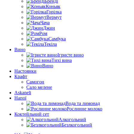
Бренді
Коньяк
Горілка
Вермут
Чача
Джин
Ром
Самбука
Текіла
Вино
Ігристе вино
Тихі вина
Вино
Настоянки
Крафт
Самогон
Сало мелене
Askaneli
Напої
Вода та лимонад
Рослинне молоко
Коктейльний сет
Алкогольний
Безлкогольний