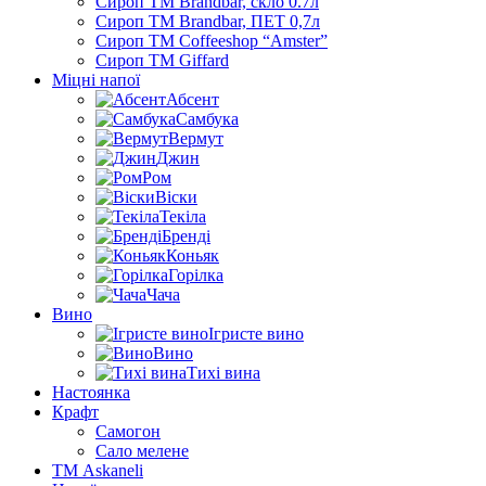
Сироп TM Brandbar, скло 0.7л
Сироп TM Brandbar, ПЕТ 0,7л
Сироп TM Coffeeshop “Amster”
Сироп TM Giffard
Міцні напої
Абсент
Самбука
Вермут
Джин
Ром
Віски
Текіла
Бренді
Коньяк
Горілка
Чача
Вино
Ігристе вино
Вино
Тихі вина
Настоянка
Крафт
Самогон
Сало мелене
ТМ Askaneli