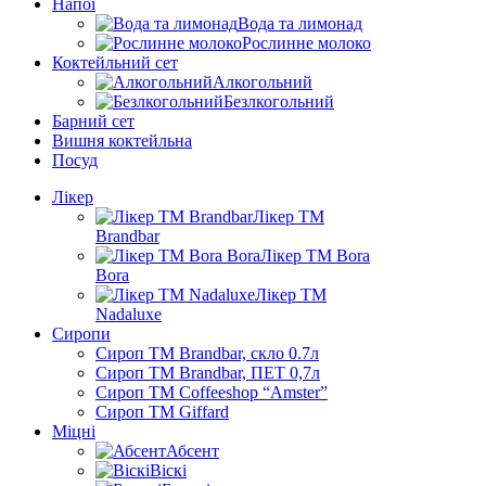
Напої
Вода та лимонад
Рослинне молоко
Коктейльний сет
Алкогольний
Безлкогольний
Барний сет
Вишня коктейльна
Посуд
Лікер
Лікер ТМ
Brandbar
Лікер ТМ Bora
Bora
Лікер ТМ
Nadaluxe
Сиропи
Сироп TM Brandbar, скло 0.7л
Сироп TM Brandbar, ПЕТ 0,7л
Сироп TM Coffeeshop “Amster”
Сироп TM Giffard
Міцні
Абсент
Віскі