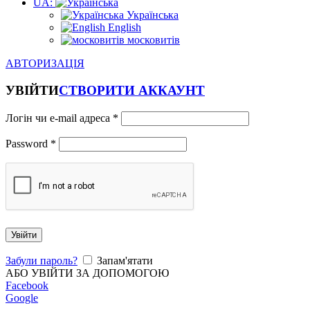
UA:
Українська
English
московитів
АВТОРИЗАЦІЯ
УВІЙТИ
СТВОРИТИ АККАУНТ
Логін чи e-mail адреса
*
Password
*
Увійти
Забули пароль?
Запам'ятати
АБО УВІЙТИ ЗА ДОПОМОГОЮ
Facebook
Google