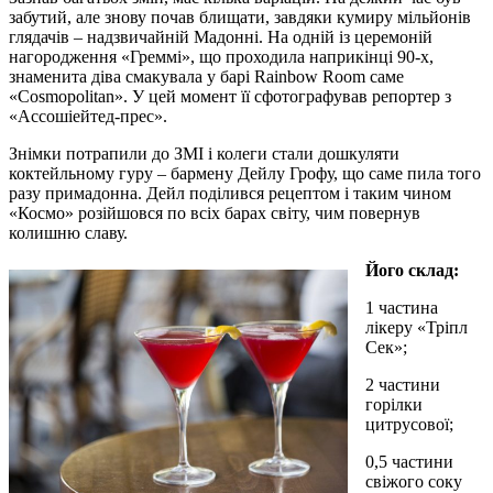
забутий, але знову почав блищати, завдяки кумиру мільйонів
глядачів – надзвичайній Мадонні. На одній із церемоній
нагородження «Греммі», що проходила наприкінці 90-х,
знаменита діва смакувала у барі Rainbow Room саме
«Cosmopolitan». У цей момент її сфотографував репортер з
«Ассошіейтед-прес».
Знімки потрапили до ЗМІ і колеги стали дошкуляти
коктейльному гуру – бармену Дейлу Грофу, що саме пила того
разу примадонна. Дейл поділився рецептом і таким чином
«Космо» розійшовся по всіх барах світу, чим повернув
колишню славу.
Його склад:
1 частина
лікеру «Тріпл
Сек»;
2 частини
горілки
цитрусової;
0,5 частини
свіжого соку