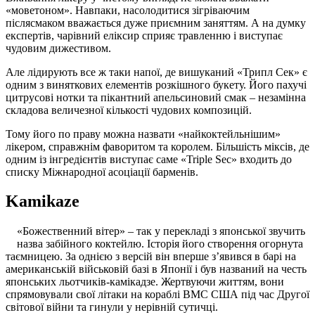
«моветоном». Навпаки, насолодитися зігріваючим
післясмаком вважається дуже приємним заняттям. А на думку
експертів, чарівний еліксир сприяє травленню і виступає
чудовим дижестивом.
Але лідирують все ж таки напої, де вишуканий «Трипл Сек» є
одним з виняткових елементів розкішного букету. Його пахучі
цитрусові нотки та пікантний апельсиновий смак – незамінна
складова величезної кількості чудових композицій.
Тому його по праву можна назвати «найкоктейльнішим»
лікером, справжнім фаворитом та королем. Більшість міксів, де
одним із інгредієнтів виступає саме «Triple Sec» входить до
списку Міжнародної асоціації барменів.
Kamikaze
«Божественний вітер» – так у перекладі з японської звучить
назва забійного коктейлю. Історія його створення огорнута
таємницею. За однією з версій він вперше з’явився в барі на
американській військовій базі в Японії і був названий на честь
японських льотчиків-камікадзе. Жертвуючи життям, вони
спрямовували свої літаки на кораблі ВМС США під час Другої
світової війни та гинули у нерівній сутичці.