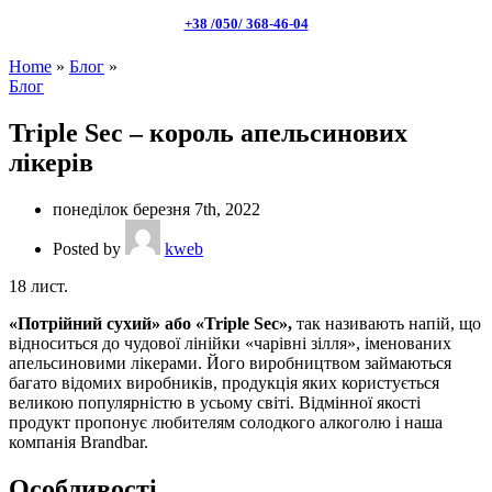
+38 /050/ 368-46-04
Home
»
Блог
»
Блог
Triple Sec – король апельсинових
лікерів
понеділок березня 7th, 2022
Posted by
kweb
18
лист.
«Потрійний сухий» або «Triple Sec»,
так називають напій, що
відноситься до чудової лінійки «чарівні зілля», іменованих
апельсиновими лікерами. Його виробництвом займаються
багато відомих виробників, продукція яких користується
великою популярністю в усьому світі. Відмінної якості
продукт пропонує любителям солодкого алкоголю і наша
компанія Brandbar.
Особливості