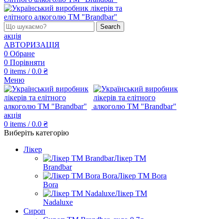
Search
акція
АВТОРИЗАЦІЯ
0
Обране
0
Порівняти
0
items
/
0.0
₴
Меню
акція
0
items
/
0.0
₴
Виберіть категорію
Лікер
Лікер ТМ
Brandbar
Лікер ТМ Bora
Bora
Лікер ТМ
Nadaluxe
Сироп