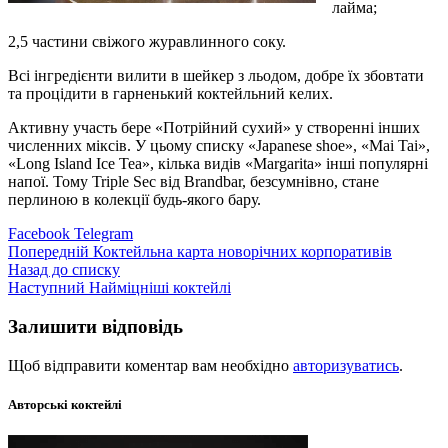
лайма;
2,5 частини свіжого журавлинного соку.
Всі інгредієнти вилити в шейкер з льодом, добре їх збовтати
та процідити в гарненький коктейльний келих.
Активну участь бере «Потрійний сухий» у створенні інших
численних міксів. У цьому списку «Japanese shoe», «Mai Tai»,
«Long Island Ice Tea», кілька видів «Margarita» інші популярні
напої. Тому Triple Sec від Brandbar, безсумнівно, стане
перлиною в колекції будь-якого бару.
Facebook
Telegram
Попередній
Коктейльна карта новорічних корпоративів
Назад до списку
Наступний
Найміцніші коктейлі
Залишити відповідь
Щоб відправити коментар вам необхідно
авторизуватись
.
Авторські коктейлі