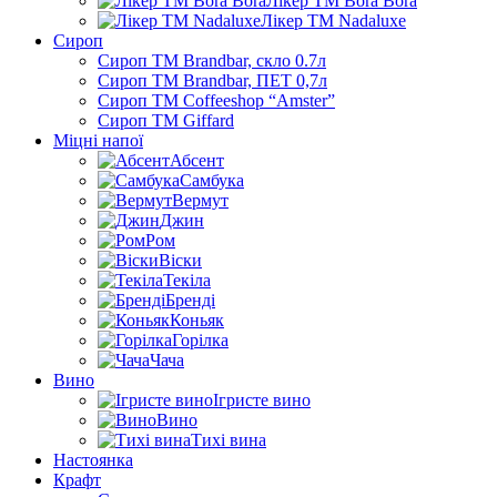
Лікер ТМ Bora Bora
Лікер ТМ Nadaluxe
Сироп
Сироп TM Brandbar, скло 0.7л
Сироп TM Brandbar, ПЕТ 0,7л
Сироп TM Coffeeshop “Amster”
Сироп TM Giffard
Міцні напої
Абсент
Самбука
Вермут
Джин
Ром
Віски
Текіла
Бренді
Коньяк
Горілка
Чача
Вино
Ігристе вино
Вино
Тихі вина
Настоянка
Крафт