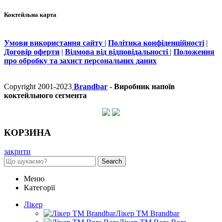
Коктейльна карта
Умови використання сайту
|
Політика конфіденційності
|
Договір оферти
|
Відмова від відповідальності
|
Положення
про обробку та захист персональних даних
Copyright 2001-2023
Brandbar
- Виробник напоїв
коктейльного сегмента
КОРЗИНА
закрити
Search
Меню
Категорії
Лікер
Лікер ТМ Brandbar