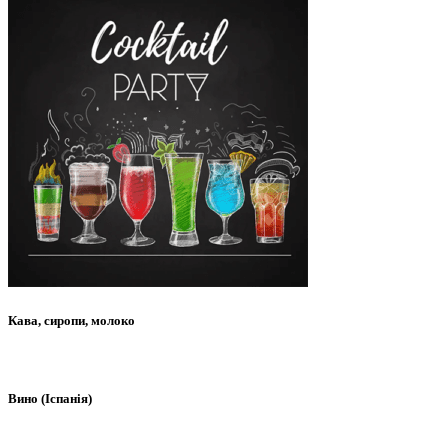
Кава, сиропи, молоко
Вино (Іспанія)