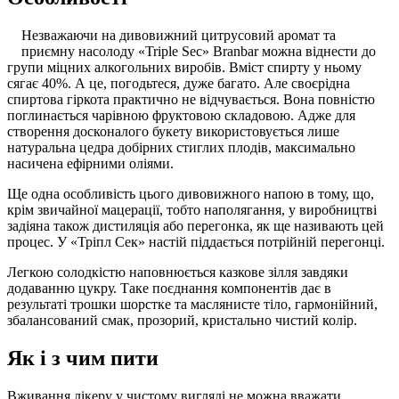
Незважаючи на дивовижний цитрусовий аромат та
приємну насолоду «Triple Sec» Branbar можна віднести до
групи міцних алкогольних виробів. Вміст спирту у ньому
сягає 40%. А це, погодьтеся, дуже багато. Але своєрідна
спиртова гіркота практично не відчувається. Вона повністю
поглинається чарівною фруктовою складовою. Адже для
створення досконалого букету використовується лише
натуральна цедра добірних стиглих плодів, максимально
насичена ефірними оліями.
Ще одна особливість цього дивовижного напою в тому, що,
крім звичайної мацерації, тобто наполягання, у виробництві
задіяна також дистиляція або перегонка, як ще називають цей
процес. У «Тріпл Сек» настій піддається потрійній перегонці.
Легкою солодкістю наповнюється казкове зілля завдяки
додаванню цукру. Таке поєднання компонентів дає в
результаті трошки шорстке та маслянисте тіло, гармонійний,
збалансований смак, прозорий, кристально чистий колір.
Як і з чим пити
Вживання лікеру у чистому вигляді не можна вважати