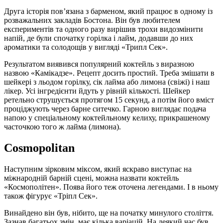
Друга історія пов’язана з барменом, який працює в одному із
розважальних закладів Бостона. Він був любителем
експериментів та одного разу вирішив трохи видозмінити
напій, де були спочатку горілка і лайм, додавши до них
ароматики та солодощів у вигляді «Трипл Сек».
Результатом виявився популярний коктейль з виразною
назвою «Камікадзе». Рецепт досить простий. Треба змішати в
шейкері з льодом горілку, сік лайма або лимона (свіжі) і наш
лікер. Усі інгредієнти йдуть у рівній кількості. Шейкер
ретельно струшується протягом 15 секунд, а потім його вміст
проціджують через барне ситечко. Гарною виглядає подача
напою у спеціальному коктейльному келиху, прикрашеному
часточкою того ж лайма (лимона).
Cosmopolitan
Наступним зірковим міксом, який яскраво виступає на
міжнародній барній сцені, можна назвати коктейль
«Космополітен». Поява його теж оточена легендами. І в ньому
також фігурує «Тріпл Сек».
Винайдено він був, нібито, ще на початку минулого століття.
Зазнав багатьох змін, має кілька варіацій. На деякий час був