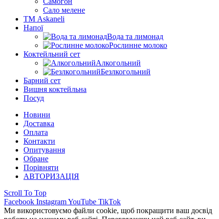
Самогон
Сало мелене
ТМ Askaneli
Напої
Вода та лимонад
Рослинне молоко
Коктейльний сет
Алкогольний
Безлкогольний
Барний сет
Вишня коктейльна
Посуд
Новини
Доставка
Оплата
Контакти
Опитування
Обране
Порівняти
АВТОРИЗАЦІЯ
Scroll To Top
Facebook
Instagram
YouTube
TikTok
Ми використовуємо файли cookie, щоб покращити ваш досвід