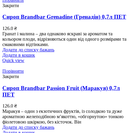
Порівняти
Закрити
Сироп Brandbar Grenadine (Гренадін) 0,7л ПЕТ
126.0
₴
Гранат і малина – два однаково яскраві за ароматом та
кольором плоди, відрізняються один від одного розмірами та
смаковими відтінками.
Додати до списку бажань
Додати в кошик
Quick view
Порівняти
Закрити
Сироп Brandbar Passion Fruit (Маракуя) 0,7л
ПЕТ
126.0
₴
Маракуя – один з екзотичних фруктів, із солодкою та дуже
ароматною желеподібною м’якоттю, «обгорнутою» тонкою
фіолетовою шкіркою, без кісточок. Він
Додати до списку бажань
Додати в кошик