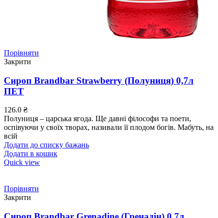
Порівняти
Закрити
Сироп Brandbar Strawberry (Полуниця) 0,7л
ПЕТ
126.0
₴
Полуниця – царська ягода. Ще давні філософи та поети,
оспівуючи у своїх творах, називали її плодом богів. Мабуть, на
всій
Додати до списку бажань
Додати в кошик
Quick view
Порівняти
Закрити
Сироп Brandbar Grenadine (Гренадін) 0,7л