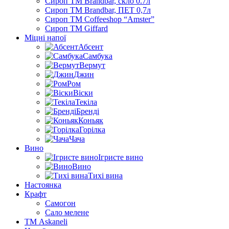
Сироп TM Brandbar, скло 0.7л
Сироп TM Brandbar, ПЕТ 0,7л
Сироп TM Coffeeshop “Amster”
Сироп TM Giffard
Міцні напої
Абсент
Самбука
Вермут
Джин
Ром
Віски
Текіла
Бренді
Коньяк
Горілка
Чача
Вино
Ігристе вино
Вино
Тихі вина
Настоянка
Крафт
Самогон
Сало мелене
ТМ Askaneli