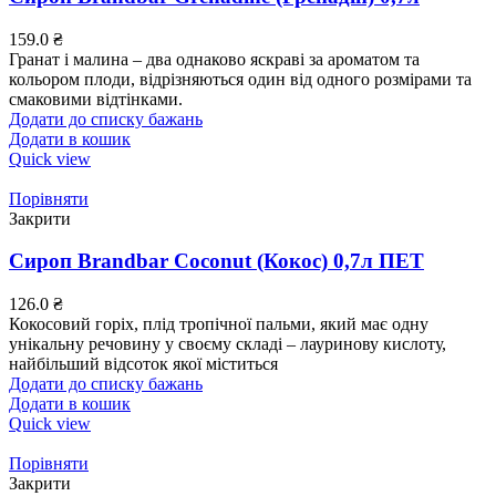
159.0
₴
Гранат і малина – два однаково яскраві за ароматом та
кольором плоди, відрізняються один від одного розмірами та
смаковими відтінками.
Додати до списку бажань
Додати в кошик
Quick view
Порівняти
Закрити
Сироп Brandbar Coconut (Кокос) 0,7л ПЕТ
126.0
₴
Кокосовий горіх, плід тропічної пальми, який має одну
унікальну речовину у своєму складі – лауринову кислоту,
найбільший відсоток якої міститься
Додати до списку бажань
Додати в кошик
Quick view
Порівняти
Закрити