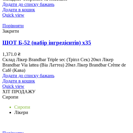
Додати до списку бажань
Додати в кошик
Quick view
Порівняти
Закрити
ШОТ Б-52 (набір інгредієнтів) х35
1,371.0
₴
Склад Лікер Brandbar Triple sec (Тріпл Сек) 20мл Лікер
Brandbar Via lattea (Віа Латтеа) 20мл Лікер Brandbar Crème de
Café (Кава)
Додати до списку бажань
Додати в кошик
Quick view
ХІТ ПРОДАЖУ
Сиропи
Сиропи
Лікери