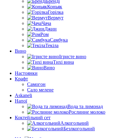
Бренді
Коньяк
Горілка
Вермут
Чача
Джин
Ром
Самбука
Текіла
Вино
Ігристе вино
Тихі вина
Вино
Настоянки
Крафт
Самогон
Сало мелене
Askaneli
Напої
Вода та лимонад
Рослинне молоко
Коктейльний сет
Алкогольний
Безлкогольний