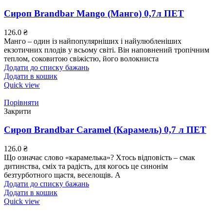
Сироп Brandbar Mango (Манго) 0,7л ПЕТ
126.0
₴
Манго – один із найпопулярніших і найулюбленіших
екзотичних плодів у всьому світі. Він наповнений тропічним
теплом, соковитою свіжістю, його волокниста
Додати до списку бажань
Додати в кошик
Quick view
Порівняти
Закрити
Сироп Brandbar Caramel (Карамель) 0,7 л ПЕТ
126.0
₴
Що означає слово «карамелька»? Хтось відповість – смак
дитинства, сміх та радість, для когось це синонім
безтурботного щастя, веселощів. А
Додати до списку бажань
Додати в кошик
Quick view