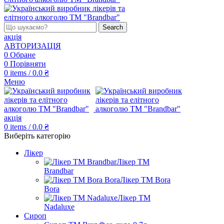
Search
акція
АВТОРИЗАЦІЯ
0
Обране
0
Порівняти
0
items
/
0.0
₴
Меню
акція
0
items
/
0.0
₴
Виберіть категорію
Лікер
Лікер ТМ
Brandbar
Лікер ТМ Bora
Bora
Лікер ТМ
Nadaluxe
Сироп