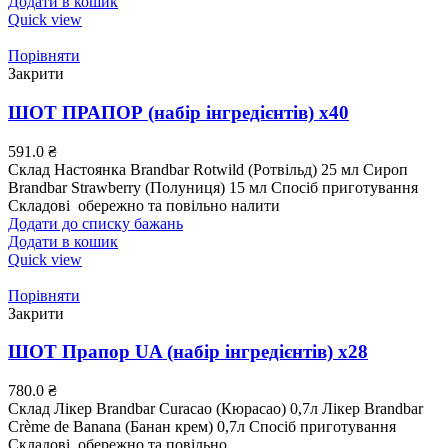
Додати в кошик
Quick view
Порівняти
Закрити
ШОТ ПРАПОР (набір інгредієнтів) х40
591.0
₴
Склад Настоянка Brandbar Rotwild (Ротвільд) 25 мл Сироп
Brandbar Strawberry (Полуниця) 15 мл Споciб приготування
Складовi обережно та повiльно нaлити
Додати до списку бажань
Додати в кошик
Quick view
Порівняти
Закрити
ШОТ Прапор UA (набір інгредієнтів) х28
780.0
₴
Склад Лікер Brandbar Curacao (Кюрасао) 0,7л Лікер Brandbar
Crème de Banana (Банан крем) 0,7л Споciб приготування
Складовi обережно та повiльно