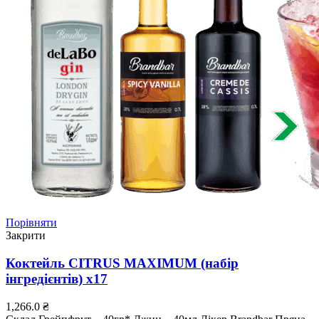
Порівняти
Закрити
Коктейль CITRUS MAXIMUM (набір
інгредієнтів) х17
1,266.0
₴