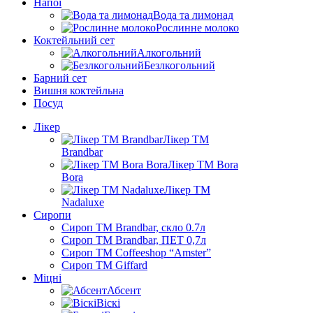
Напої
Вода та лимонад
Рослинне молоко
Коктейльний сет
Алкогольний
Безлкогольний
Барний сет
Вишня коктейльна
Посуд
Лікер
Лікер ТМ
Brandbar
Лікер ТМ Bora
Bora
Лікер ТМ
Nadaluxe
Сиропи
Сироп TM Brandbar, скло 0.7л
Сироп TM Brandbar, ПЕТ 0,7л
Сироп TM Coffeeshop “Amster”
Сироп TM Giffard
Міцні
Абсент
Віскі