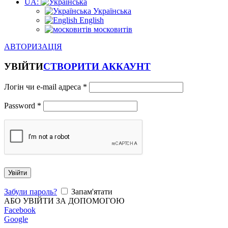
UA:
Українська
English
московитів
АВТОРИЗАЦІЯ
УВІЙТИ
СТВОРИТИ АККАУНТ
Логін чи e-mail адреса
*
Password
*
Увійти
Забули пароль?
Запам'ятати
АБО УВІЙТИ ЗА ДОПОМОГОЮ
Facebook
Google